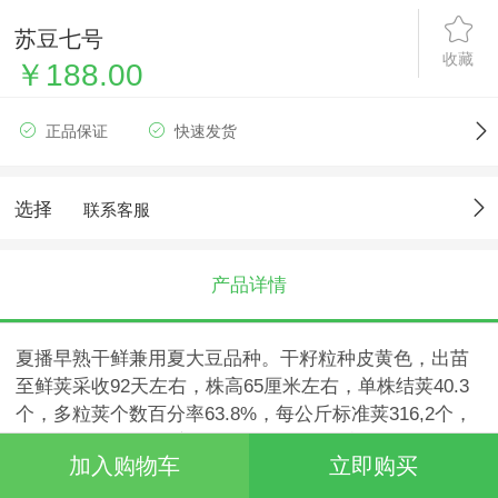
苏豆七号
收藏
￥188.00
正品保证
快速发货
选择
联系客服
产品详情
夏播早熟干鲜兼用夏大豆品种。干籽粒种皮黄色，出苗
至鲜荚采收92天左右，株高65厘米左右，单株结荚40.3
个，多粒荚个数百分率63.8%，每公斤标准荚316,2个，
二粒荚长6.0厘米，宽1 .4厘米，鲜百粒重76克左右，出
加入购物车
立即购买
仁率52.0%。口感品质香甜柔糯。鲜荚亩产量850kg，鲜
粒亩产442kg，干籽粒亩产200kg左右。